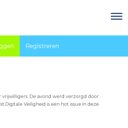
Home
Activiteiten
Nieuws
oggen
Registreren
Informatie
Projecten
Over Match
Vrijwilligerswerk
or vrijwilligers. De avond werd verzorgd door
Ervaringsplek
Digitale Veiligheid is een hot issue in deze
Contact