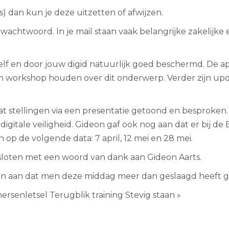
s) dan kun je deze uitzetten of afwijzen.
) wachtwoord. In je mail staan vaak belangrijke zakelijke
lf en door jouw digid natuurlijk goed beschermd. De ap
een workshop houden over dit onderwerp. Verder zijn up
t stellingen via een presentatie getoond en besproken. 
igitale veiligheid. Gideon gaf ook nog aan dat er bij de
p de volgende data: 7 april, 12 mei en 28 mei.
sloten met een woord van dank aan Gideon Aarts.
en aan dat men deze middag meer dan geslaagd heeft 
hersenletsel
Terugblik training Stevig staan »