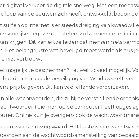
 digitaal verkeer de digitale snelweg. Met een toepass
e loop van de eeuwen zich heeft ontwikkeld, begon de ei
het surfen op internet is er steeds dreiging van kwaadwi
j persoonlijke gegevens te stelen. Zo kunnen deze digi
ken krijgen. Dit kan ertoe leiden dat mensen niets verm
 Het belangrijkste wat beveiligd moet worden is dus je 
 je niet vertrouwt.
 mogelijk te beschermen? Let wel: zoveel mogelijk. Voll
nhouden. En ook de beveiliging van Windows zelf is erg
 prijs te geven. Dit kan veel ellende veroorzaken.
n alle wachtwoorden, die zij bij de verschillende organ
wachtwoorden) die men op de computer heeft opgeslagen,
e computer. Online kun je overigens ook de wachtwoordma
k een waarschuwing waard. Het beste is een wachtwoord d
s gebonden aan de wachtwoordsamenstelling van bepaald