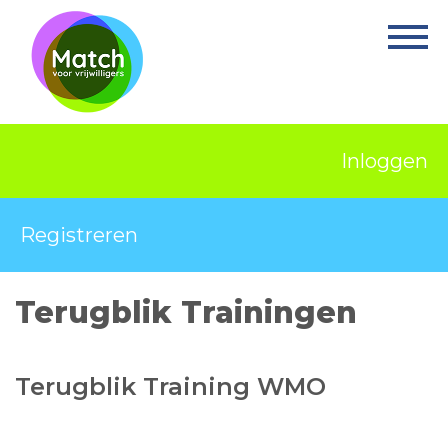
Home
Activiteiten
Nieuws
Inloggen
Informatie
Projecten
Registreren
Over Match
Terugblik Trainingen
Vrijwilligerswerk
Ervaringsplek
Terugblik Training WMO
Contact