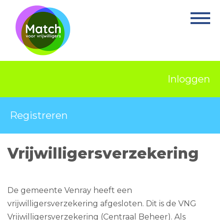
Home
Activiteiten
Nieuws
Inloggen
Informatie
Projecten
Registreren
Over Match
Vrijwilligersverzekering
Vrijwilligerswerk
Ervaringsplek
De gemeente Venray heeft een
Contact
vrijwilligersverzekering afgesloten. Dit is de VNG
Vrijwilligersverzekering (Centraal Beheer). Als