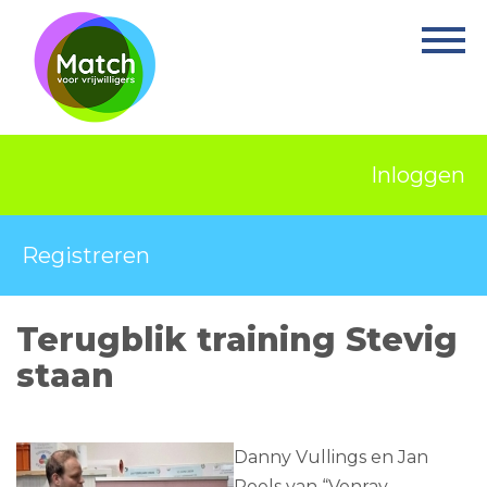
Home
Activiteiten
Nieuws
Inloggen
Informatie
Projecten
Registreren
Over Match
Terugblik training Stevig
Vrijwilligerswerk
staan
Ervaringsplek
Contact
Danny Vullings en Jan
Poels van “Venray