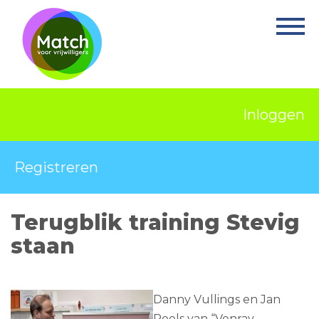
Home
Activiteiten
Nieuws
Inloggen
Informatie
Projecten
Registreren
Over Match
Terugblik training Stevig
Vrijwilligerswerk
staan
Ervaringsplek
Contact
Danny Vullings en Jan
Poels van “Venray