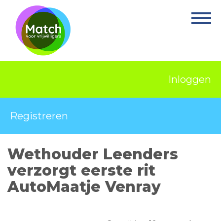
Home
Activiteiten
Nieuws
Inloggen
Informatie
Projecten
Registreren
Over Match
Wethouder Leenders
Vrijwilligerswerk
verzorgt eerste rit
Ervaringsplek
AutoMaatje Venray
Contact