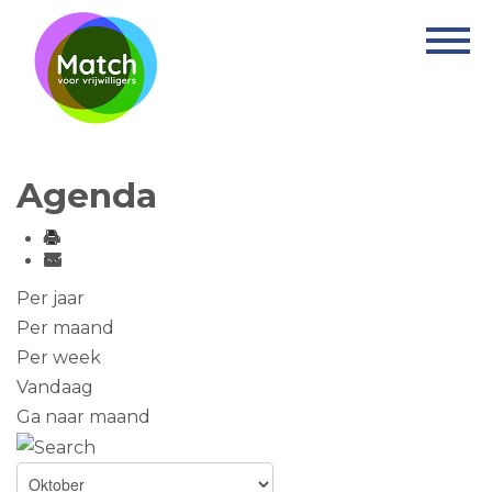
Home
Activiteiten
Nieuws
Agenda
Informatie
Projecten
Over Match
Per jaar
Per maand
Vrijwilligerswerk
Per week
Vandaag
Ervaringsplek
Ga naar maand
Contact