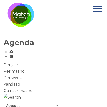
Home
Activiteiten
Nieuws
Agenda
Informatie
Projecten
Over Match
Per jaar
Per maand
Vrijwilligerswerk
Per week
Vandaag
Ervaringsplek
Ga naar maand
Contact