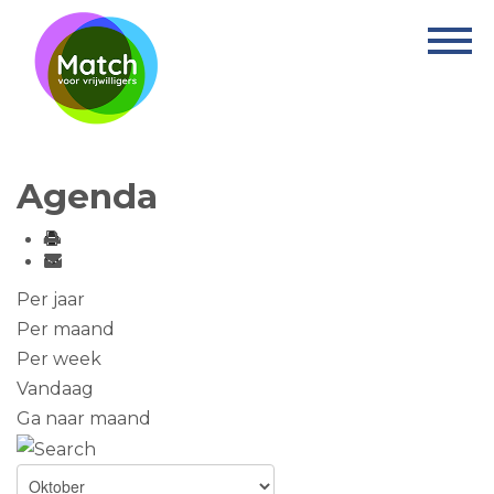
Home
Activiteiten
Nieuws
Agenda
Informatie
Projecten
Over Match
Per jaar
Per maand
Vrijwilligerswerk
Per week
Vandaag
Ervaringsplek
Ga naar maand
Contact