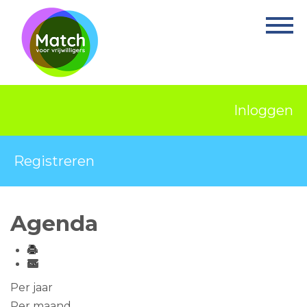
Home
Activiteiten
Nieuws
Inloggen
Informatie
Projecten
Registreren
Over Match
Vrijwilligerswerk
Agenda
Ervaringsplek
Contact
Per jaar
Per maand