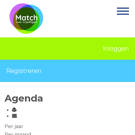
Home
Activiteiten
Nieuws
Inloggen
Informatie
Projecten
Registreren
Over Match
Vrijwilligerswerk
Agenda
Ervaringsplek
Contact
Per jaar
Per maand