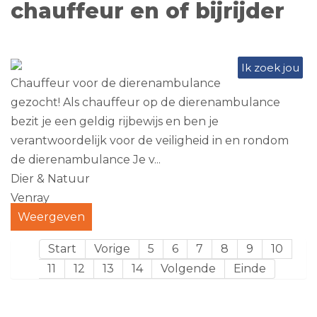
chauffeur en of bijrijder
Ik zoek jou
Chauffeur voor de dierenambulance
gezocht! Als chauffeur op de dierenambulance
bezit je een geldig rijbewijs en ben je
verantwoordelijk voor de veiligheid in en rondom
de dierenambulance Je v...
Dier & Natuur
Venray
Weergeven
Start
Vorige
5
6
7
8
9
10
11
12
13
14
Volgende
Einde