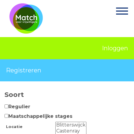
Home
Activiteiten
Nieuws
Inloggen
Informatie
Projecten
Registreren
Over Match
Soort
Vrijwilligerswerk
Regulier
Ervaringsplek
Maatschappelijke stages
Contact
Locatie