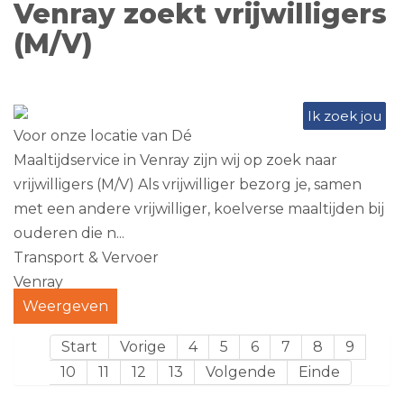
Venray zoekt vrijwilligers
(M/V)
Ik zoek jou
Voor onze locatie van Dé
Maaltijdservice in Venray zijn wij op zoek naar
vrijwilligers (M/V) Als vrijwilliger bezorg je, samen
met een andere vrijwilliger, koelverse maaltijden bij
ouderen die n...
Transport & Vervoer
Venray
Weergeven
Start
Vorige
4
5
6
7
8
9
10
11
12
13
Volgende
Einde