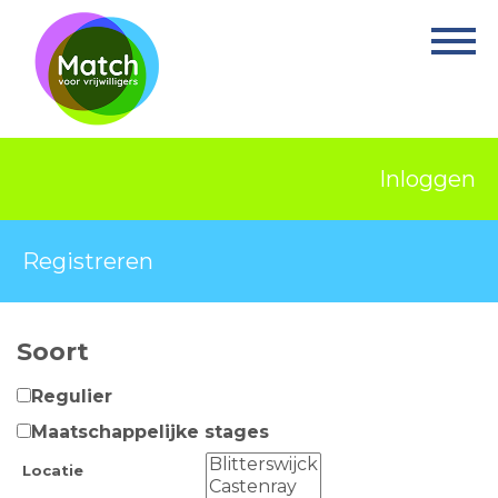
Home
Activiteiten
Nieuws
Inloggen
Informatie
Projecten
Registreren
Over Match
Soort
Vrijwilligerswerk
Regulier
Ervaringsplek
Maatschappelijke stages
Contact
Locatie