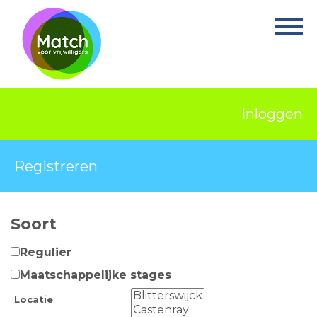
Home
Activiteiten
Nieuws
Inloggen
Informatie
Projecten
Registreren
Over Match
Soort
Vrijwilligerswerk
Regulier
Ervaringsplek
Maatschappelijke stages
Contact
Locatie