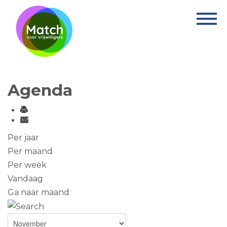
Home
Activiteiten
Nieuws
Agenda
Informatie
Projecten
Over Match
Per jaar
Per maand
Vrijwilligerswerk
Per week
Vandaag
Ervaringsplek
Ga naar maand
Contact