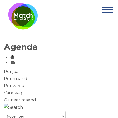
Home
Activiteiten
Nieuws
Agenda
Informatie
Projecten
Over Match
Per jaar
Per maand
Vrijwilligerswerk
Per week
Vandaag
Ervaringsplek
Ga naar maand
Contact