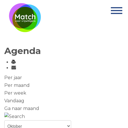
Home
Activiteiten
Nieuws
Agenda
Informatie
Projecten
Over Match
Per jaar
Per maand
Vrijwilligerswerk
Per week
Vandaag
Ervaringsplek
Ga naar maand
Contact