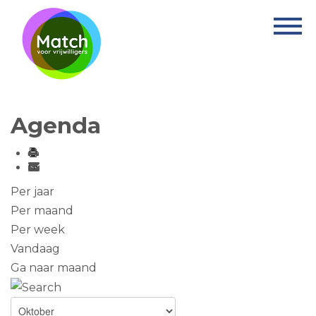
Home
Activiteiten
Nieuws
Agenda
Informatie
Projecten
Over Match
Per jaar
Per maand
Vrijwilligerswerk
Per week
Vandaag
Ervaringsplek
Ga naar maand
Contact