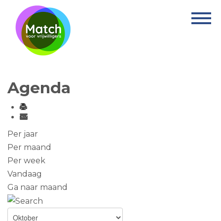
Home
Activiteiten
Nieuws
Agenda
Informatie
Projecten
Over Match
Per jaar
Per maand
Vrijwilligerswerk
Per week
Vandaag
Ervaringsplek
Ga naar maand
Contact