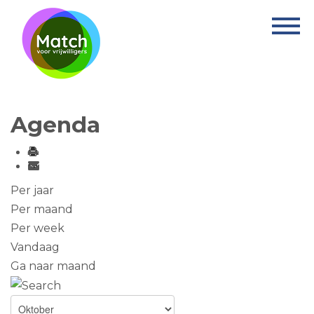
Home
Activiteiten
Nieuws
Agenda
Informatie
Projecten
Over Match
Per jaar
Per maand
Vrijwilligerswerk
Per week
Vandaag
Ervaringsplek
Ga naar maand
Contact