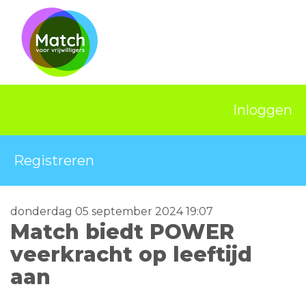
Home
Activiteiten
Nieuws
Inloggen
Informatie
Projecten
Registreren
Over Match
donderdag 05 september 2024 19:07
Vrijwilligerswerk
Match biedt POWER
Ervaringsplek
veerkracht op leeftijd
aan
Contact