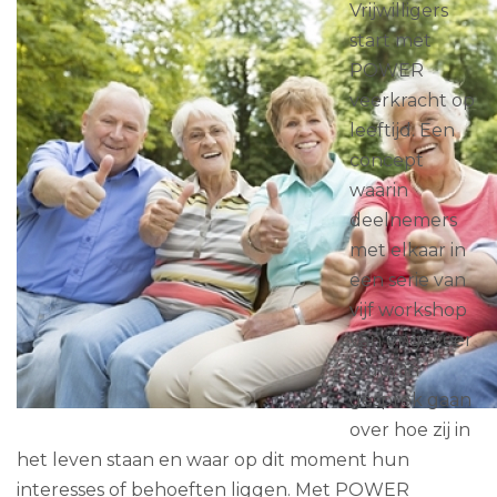
Vrijwilligers
start met
POWER
veerkracht op
leeftijd. Een
concept
waarin
deelnemers
met elkaar in
een serie van
vijf workshop
van ongeveer
2 uur in
gesprek gaan
over hoe zij in
het leven staan en waar op dit moment hun
interesses of behoeften liggen. Met POWER