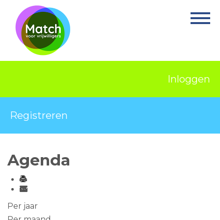
Home
Activiteiten
Nieuws
Inloggen
Informatie
Projecten
Registreren
Over Match
Vrijwilligerswerk
Agenda
Ervaringsplek
Contact
Per jaar
Per maand