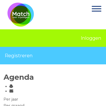
Home
Activiteiten
Nieuws
Inloggen
Informatie
Projecten
Registreren
Over Match
Vrijwilligerswerk
Agenda
Ervaringsplek
Contact
Per jaar
Per maand