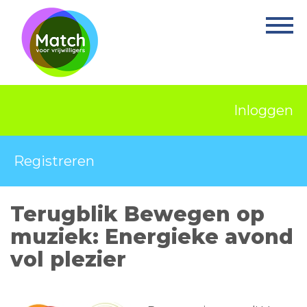
Home
Activiteiten
Nieuws
Inloggen
Informatie
Projecten
Registreren
Over Match
Terugblik Bewegen op
Vrijwilligerswerk
muziek: Energieke avond
Ervaringsplek
vol plezier
Contact