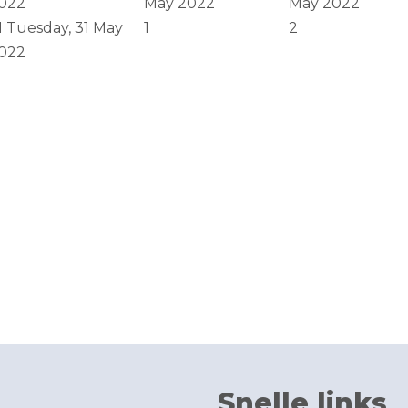
022
May 2022
May 2022
1
Tuesday, 31 May
1
2
022
Snelle links