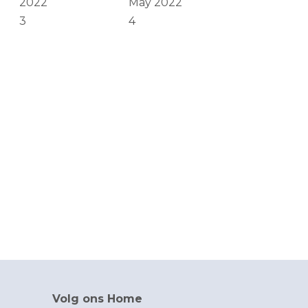
2022
May 2022
3
4
Volg ons Home