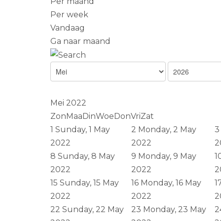
Per maand
Per week
Vandaag
Ga naar maand
Mei 2022
Zon
Maa
Din
Woe
Don
Vri
Zat
1
Sunday, 1 May
2
Monday, 2 May
3
2022
2022
2
8
Sunday, 8 May
9
Monday, 9 May
1
2022
2022
2
15
Sunday, 15 May
16
Monday, 16 May
1
2022
2022
2
22
Sunday, 22 May
23
Monday, 23 May
2