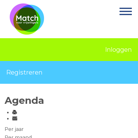
Home
Activiteiten
Nieuws
Inloggen
Informatie
Projecten
Registreren
Over Match
Vrijwilligerswerk
Agenda
Ervaringsplek
Contact
Per jaar
Per maand