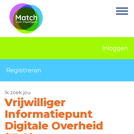
Home
Activiteiten
Nieuws
Inloggen
Informatie
Projecten
Registreren
Over Match
Ik zoek jou
Vrijwilligerswerk
Vrijwilliger
Ervaringsplek
Informatiepunt
Contact
Digitale Overheid