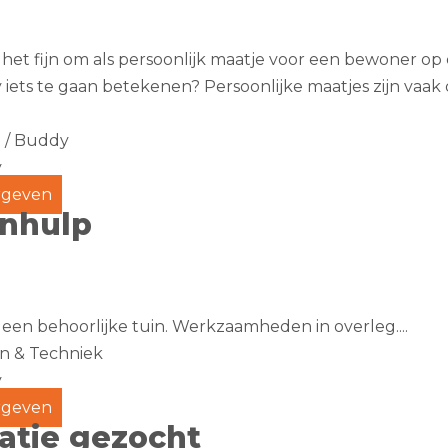
ij het fijn om als persoonlijk maatje voor een bewoner op 
 iets te gaan betekenen? Persoonlijke maatjes zijn vaak
 / Buddy
y
geven
inhulp
 een behoorlijke tuin. Werkzaamheden in overleg....
n & Techniek
y
geven
atje gezocht