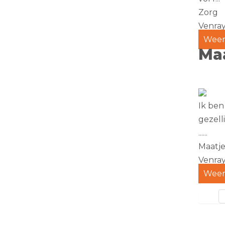
Zorg
Venra
Weer
Ma
Ik ben
gezell
......
Maatje
Venra
Weer