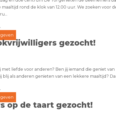
 dag en doe centrum De Tol genieten de deelnemers dag
maaltijd rond de klok van 12.00 uur. We zoeken voor de
u...
y
geven
kvrijwilligers gezocht!
ij met liefde voor anderen? Ben jij iemand die geniet v
j blij als anderen genieten van een lekkere maaltijd? Dan z
y
geven
s op de taart gezocht!