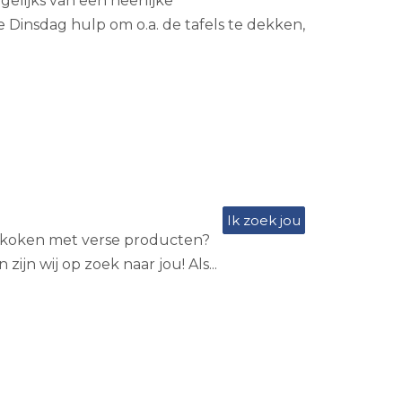
elijks van een heerlijke
 Dinsdag hulp om o.a. de tafels te dekken,
Ik zoek jou
an koken met verse producten?
ijn wij op zoek naar jou! Als...