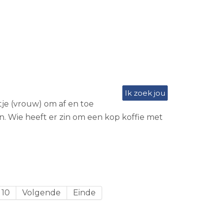
Ik zoek jou
tje (vrouw) om af en toe
n. Wie heeft er zin om een kop koffie met
10
Volgende
Einde