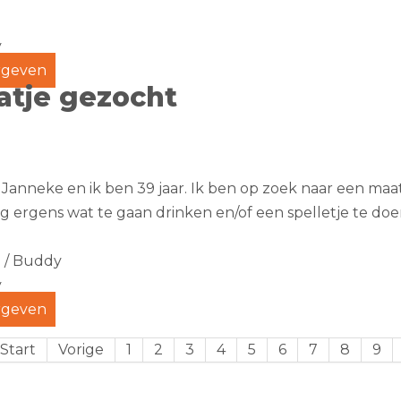
y
geven
atje gezocht
 Janneke en ik ben 39 jaar. Ik ben op zoek naar een maa
ig ergens wat te gaan drinken en/of een spelletje te doe
 / Buddy
y
geven
Start
Vorige
1
2
3
4
5
6
7
8
9