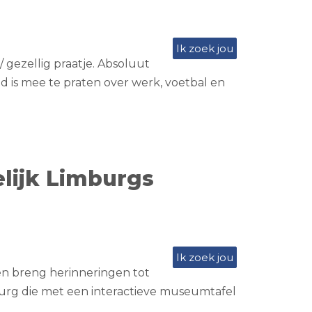
Ik zoek jou
 gezellig praatje. Absoluut
d is mee te praten over werk, voetbal en
lijk Limburgs
Ik zoek jou
en breng herinneringen tot
burg die met een interactieve museumtafel