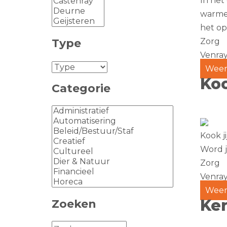
In het
warme 
het opr
Type
Zorg
Venra
Weer
Koo
Categorie
Kook j
Word ji
Zorg
Venra
Weer
Ker
Zoeken