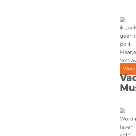
ik zoe
geen r
polit...
Maatje
Venra
Weer
Vac
Mu
Word r
leven.
vol f...