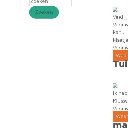
Zoeken
Vind j
Venray
kan...
Maatje
Venra
Weer
Tu
Ik heb
Klusse
Venra
Weer
ma