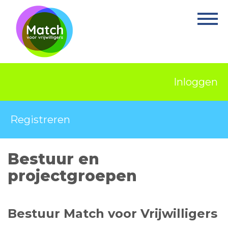
Home
Activiteiten
Nieuws
Inloggen
Informatie
Projecten
Registreren
Over Match
Bestuur en
Vrijwilligerswerk
projectgroepen
Ervaringsplek
Contact
Bestuur Match voor Vrijwilligers