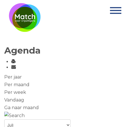
Home
Activiteiten
Nieuws
Agenda
Informatie
Projecten
Over Match
Per jaar
Per maand
Vrijwilligerswerk
Per week
Vandaag
Ervaringsplek
Ga naar maand
Contact