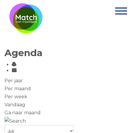
Home
Activiteiten
Nieuws
Agenda
Informatie
Projecten
Over Match
Per jaar
Per maand
Vrijwilligerswerk
Per week
Vandaag
Ervaringsplek
Ga naar maand
Contact