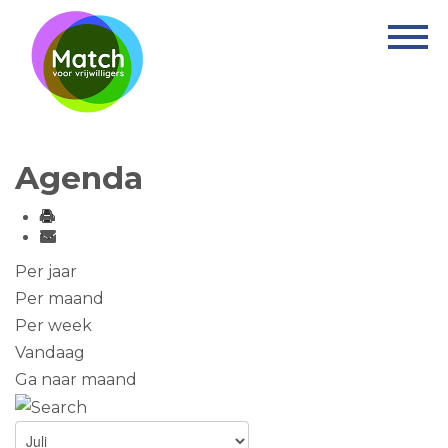
Home
Activiteiten
Nieuws
Agenda
Informatie
Projecten
Over Match
Per jaar
Per maand
Vrijwilligerswerk
Per week
Vandaag
Ervaringsplek
Ga naar maand
Contact