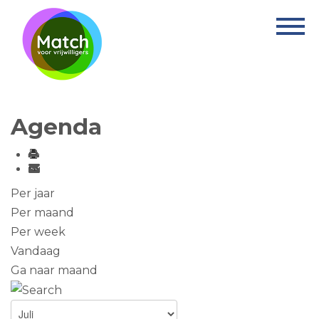
Home
Activiteiten
Nieuws
Agenda
Informatie
Projecten
Over Match
Per jaar
Per maand
Vrijwilligerswerk
Per week
Vandaag
Ervaringsplek
Ga naar maand
Contact