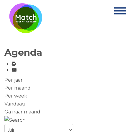
Home
Activiteiten
Nieuws
Agenda
Informatie
Projecten
Over Match
Per jaar
Per maand
Vrijwilligerswerk
Per week
Vandaag
Ervaringsplek
Ga naar maand
Contact