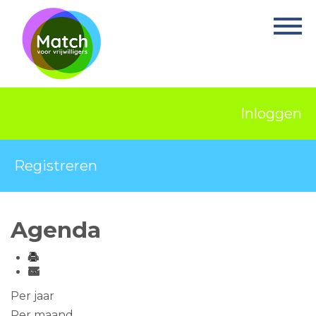
Home
Activiteiten
Nieuws
Inloggen
Informatie
Projecten
Registreren
Over Match
Vrijwilligerswerk
Agenda
Ervaringsplek
Contact
Per jaar
Per maand