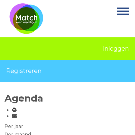
Home
Activiteiten
Nieuws
Inloggen
Informatie
Projecten
Registreren
Over Match
Vrijwilligerswerk
Agenda
Ervaringsplek
Contact
Per jaar
Per maand