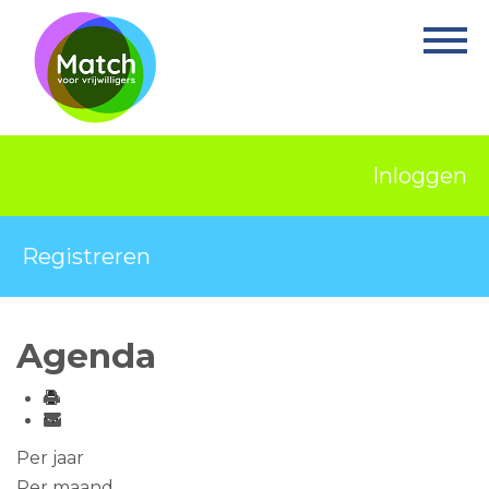
Home
Activiteiten
Nieuws
Inloggen
Informatie
Projecten
Registreren
Over Match
Vrijwilligerswerk
Agenda
Ervaringsplek
Contact
Per jaar
Per maand