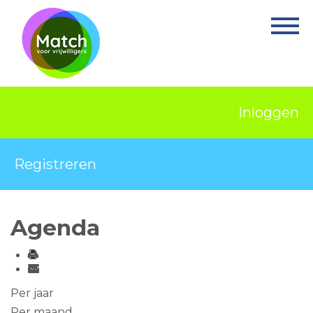
Home
Activiteiten
Nieuws
Inloggen
Informatie
Projecten
Registreren
Over Match
Vrijwilligerswerk
Agenda
Ervaringsplek
Contact
Per jaar
Per maand