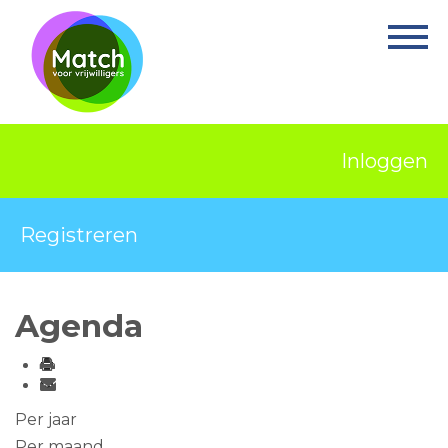
Home
Activiteiten
Nieuws
Inloggen
Informatie
Projecten
Registreren
Over Match
Vrijwilligerswerk
Agenda
Ervaringsplek
Contact
Per jaar
Per maand