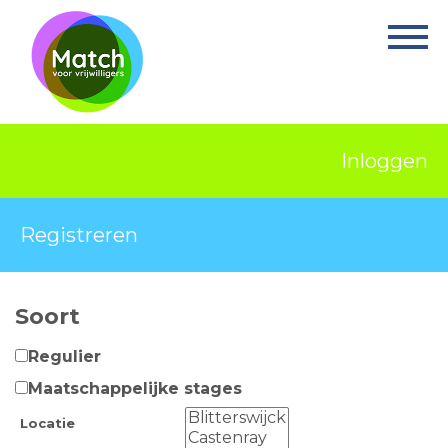
Home
Activiteiten
Nieuws
Inloggen
Informatie
Projecten
Registreren
Over Match
Soort
Vrijwilligerswerk
Regulier
Ervaringsplek
Maatschappelijke stages
Contact
Locatie