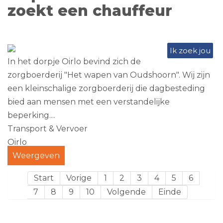
zoekt een chauffeur
Ik zoek jou
In het dorpje Oirlo bevind zich de
zorgboerderij "Het wapen van Oudshoorn". Wij zijn
een kleinschalige zorgboerderij die dagbesteding
bied aan mensen met een verstandelijke
beperking....
Transport & Vervoer
Oirlo
Weergeven
Start
Vorige
1
2
3
4
5
6
7
8
9
10
Volgende
Einde