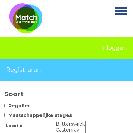
Home
Activiteiten
Nieuws
Inloggen
Informatie
Projecten
Registreren
Over Match
Soort
Vrijwilligerswerk
Regulier
Ervaringsplek
Maatschappelijke stages
Contact
Locatie