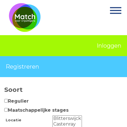
Home
Activiteiten
Nieuws
Inloggen
Informatie
Projecten
Registreren
Over Match
Soort
Vrijwilligerswerk
Regulier
Ervaringsplek
Maatschappelijke stages
Contact
Locatie