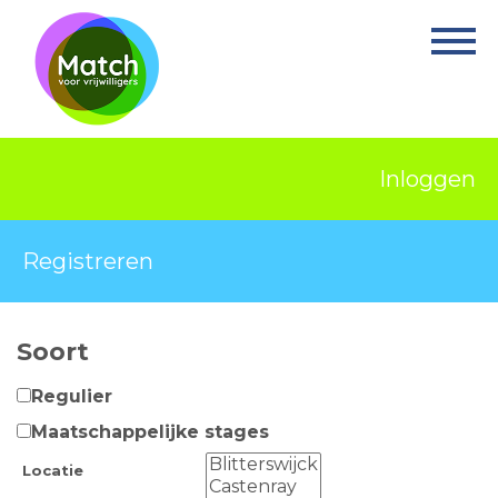
Home
Activiteiten
Nieuws
Inloggen
Informatie
Projecten
Registreren
Over Match
Soort
Vrijwilligerswerk
Regulier
Ervaringsplek
Maatschappelijke stages
Contact
Locatie