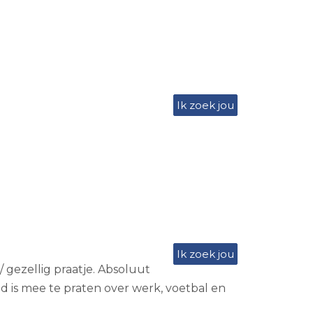
Ik zoek jou
Ik zoek jou
 gezellig praatje. Absoluut
d is mee te praten over werk, voetbal en