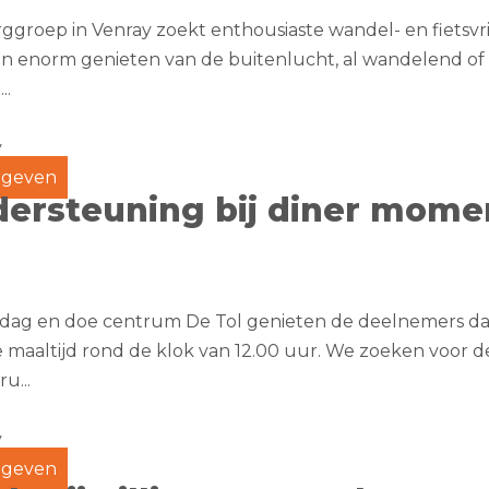
ggroep in Venray zoekt enthousiaste wandel- en fietsvri
 enorm genieten van de buitenlucht, al wandelend of fi
..
y
geven
ersteuning bij diner mome
 dag en doe centrum De Tol genieten de deelnemers dag
maaltijd rond de klok van 12.00 uur. We zoeken voor de
u...
y
geven