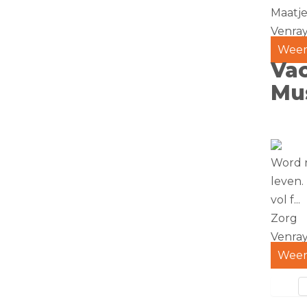
Maatje
Venra
Weer
Vac
Mu
Word r
leven.
vol f...
Zorg
Venra
Weer