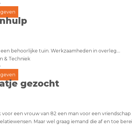
y
geven
inhulp
 een behoorlijke tuin. Werkzaamheden in overleg....
n & Techniek
y
geven
atje gezocht
k voor een vrouw van 82 een man voor een vriendschap /
elatiewensen. Maar wel graag iemand die af en toe berei