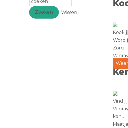
Koo
Zoeken
Wissen
Kook j
Word ji
Zorg
Venra
Weer
Ker
Vind j
Venray
kan...
Maatje