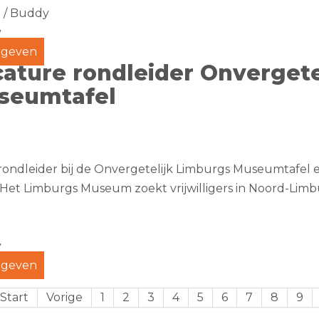
 / Buddy
y
geven
ature rondleider Onvergete
seumtafel
ondleider bij de Onvergetelijk Limburgs Museumtafel 
 Het Limburgs Museum zoekt vrijwilligers in Noord-Lim
y
geven
Start
Vorige
1
2
3
4
5
6
7
8
9