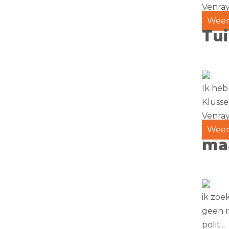
Venra
Weer
Tu
Ik heb
Klusse
Venra
Weer
ma
ik zoe
geen r
polit...