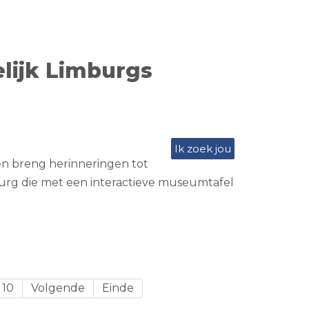
lijk Limburgs
Ik zoek jou
en breng herinneringen tot
burg die met een interactieve museumtafel
10
Volgende
Einde