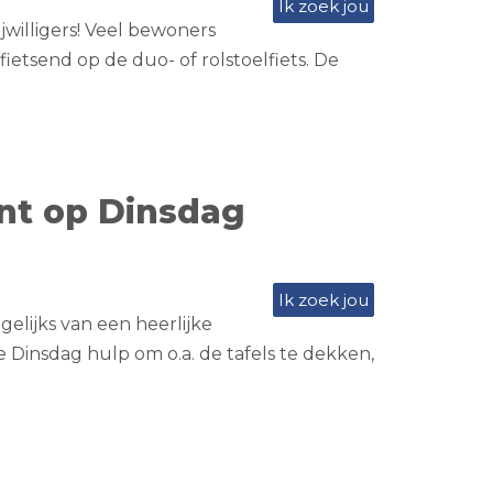
Ik zoek jou
jwilligers! Veel bewoners
etsend op de duo- of rolstoelfiets. De
nt op Dinsdag
Ik zoek jou
elijks van een heerlijke
 Dinsdag hulp om o.a. de tafels te dekken,