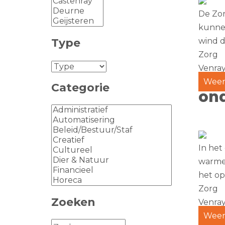
De Zor
kunnen
Type
wind d.
Zorg
Venra
Weer
Categorie
ond
In het
warme 
het opr
Zorg
Zoeken
Venra
Weer