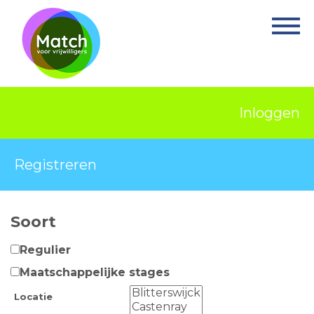
Home
Activiteiten
Nieuws
Inloggen
Informatie
Projecten
Registreren
Over Match
Soort
Vrijwilligerswerk
Regulier
Ervaringsplek
Maatschappelijke stages
Contact
Locatie