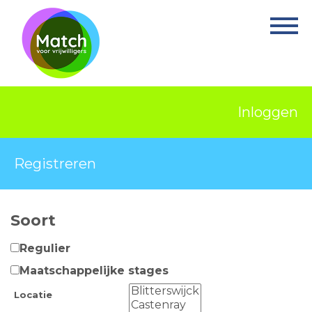
Home
Activiteiten
Nieuws
Inloggen
Informatie
Projecten
Registreren
Over Match
Soort
Vrijwilligerswerk
Regulier
Ervaringsplek
Maatschappelijke stages
Contact
Locatie