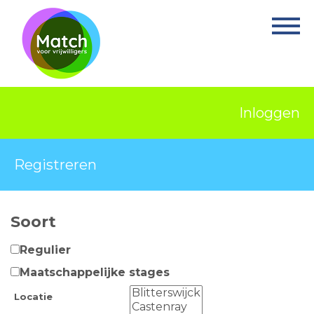
Home
Activiteiten
Nieuws
Inloggen
Informatie
Projecten
Registreren
Over Match
Soort
Vrijwilligerswerk
Regulier
Ervaringsplek
Maatschappelijke stages
Contact
Locatie