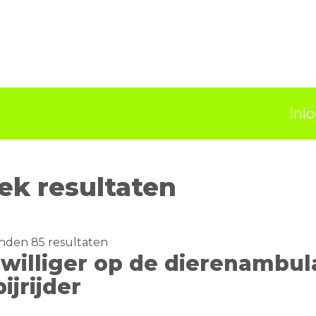
Inl
ek resultaten
nden 85 resultaten
jwilliger op de dierenambul
bijrijder