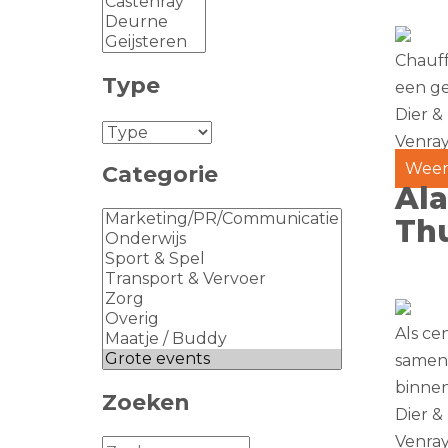
Chauff
Type
een ge
Dier &
Venra
Weer
Categorie
Ala
Th
Als ce
samen 
binne
Zoeken
Dier &
Venra