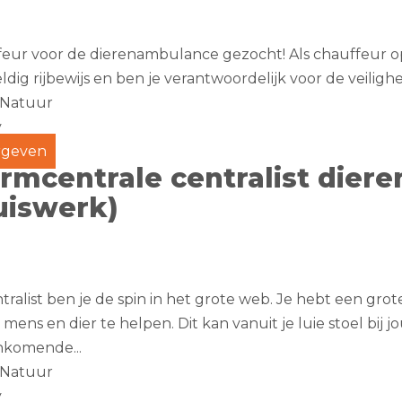
eur voor de dierenambulance gezocht! Als chauffeur o
ldig rijbewijs en ben je verantwoordelijk voor de veilig
 Natuur
y
geven
rmcentrale centralist dier
uiswerk)
ntralist ben je de spin in het grote web. Je hebt een gr
mens en dier te helpen. Dit kan vanuit je luie stoel bij 
nkomende...
 Natuur
y