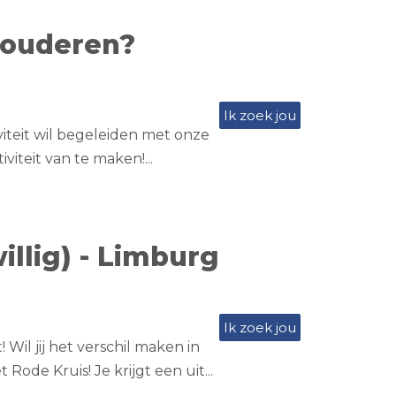
 ouderen?
Ik zoek jou
viteit wil begeleiden met onze
viteit van te maken!...
illig) - Limburg
Ik zoek jou
 Wil jij het verschil maken in
Rode Kruis! Je krijgt een uit...