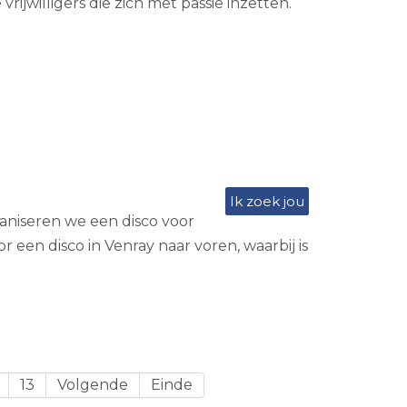
jwilligers die zich met passie inzetten.
Ik zoek jou
aniseren we een disco voor
en disco in Venray naar voren, waarbij is
13
Volgende
Einde