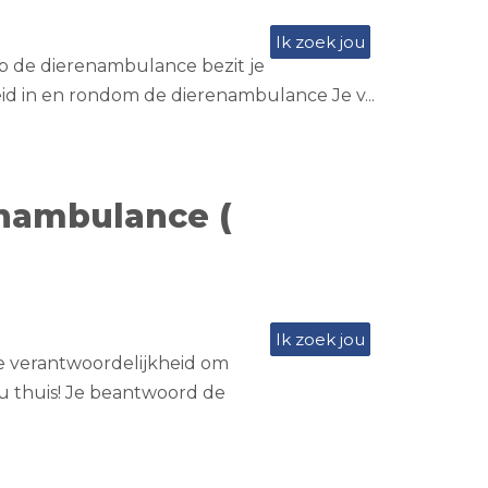
Ik zoek jou
p de dierenambulance bezit je
heid in en rondom de dierenambulance Je v...
enambulance (
Ik zoek jou
ote verantwoordelijkheid om
jou thuis! Je beantwoord de