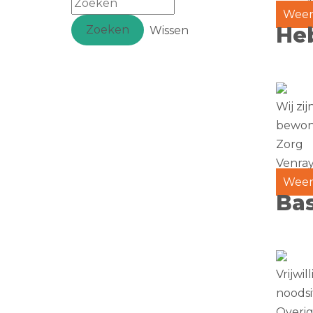
Weer
Heb
Zoeken
Wissen
Wij zi
bewoner
Zorg
Venra
Weer
Bas
Vrijwi
noodsit
Overi