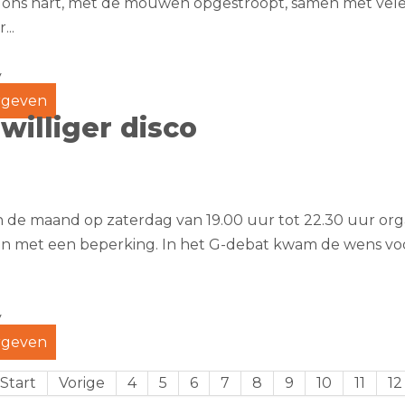
 ons hart, met de mouwen opgestroopt, samen met vele vri
...
g
y
geven
jwilliger disco
n de maand op zaterdag van 19.00 uur tot 22.30 uur org
 met een beperking. In het G-debat kwam de wens voor e
.
y
geven
Start
Vorige
4
5
6
7
8
9
10
11
12