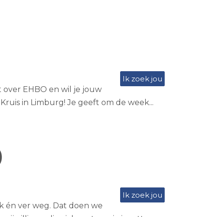
Ik zoek jou
st over EHBO en wil je jouw
Kruis in Limburg! Je geeft om de week...
)
Ik zoek jou
k én ver weg. Dat doen we