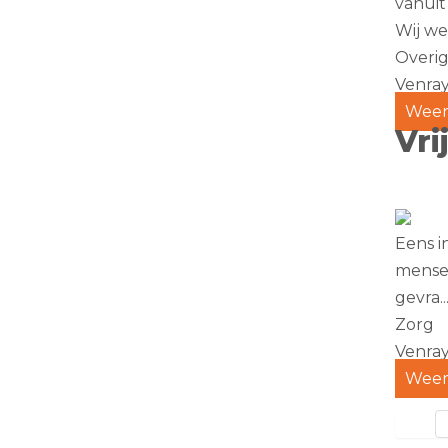
vanuit
Wij wer
Overi
Venra
Weer
Vri
Eens i
mensen
gevra..
Zorg
Venra
Weer