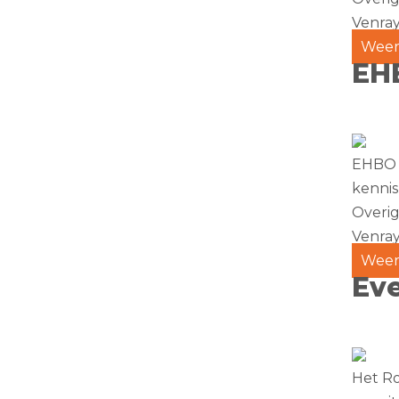
Venra
Weer
EHB
EHBO v
kennis
Overi
Venra
Weer
Eve
Het Ro