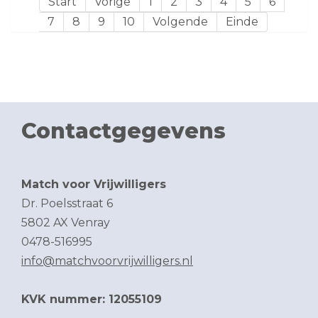
Start
Vorige
1
2
3
4
5
6
7
8
9
10
Volgende
Einde
Contactgegevens
Match voor Vrijwilligers
Dr. Poelsstraat 6
5802 AX Venray
0478-516995
info@matchvoorvrijwilligers.nl
KVK nummer: 12055109