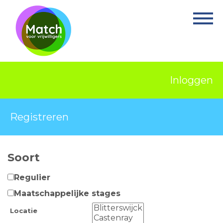
Home
Activiteiten
Nieuws
Inloggen
Informatie
Projecten
Registreren
Over Match
Soort
Vrijwilligerswerk
Regulier
Ervaringsplek
Maatschappelijke stages
Contact
Locatie