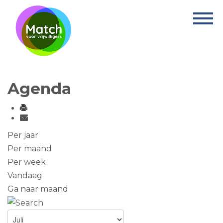
Home
Activiteiten
Nieuws
Agenda
Informatie
Projecten
Over Match
Per jaar
Per maand
Vrijwilligerswerk
Per week
Vandaag
Ervaringsplek
Ga naar maand
Contact